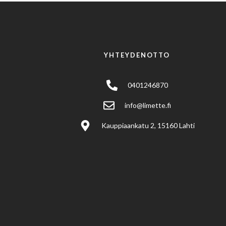
YHTEYDENOTTO
0401246870
info@limette.fi
Kauppiaankatu 2, 15160 Lahti